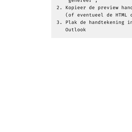
'genereer';
Kopieer de preview han
(of eventueel de HTML 
Plak de handtekening i
Outlook