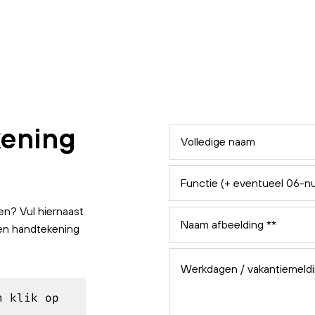
kening
en? Vul hiernaast
en handtekening
n klik op