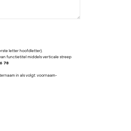
erste letter hoofdletter).
 functietitel middels verticale streep
56 78
hternaam in als volgt: voornaam-