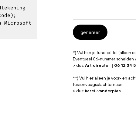
dtekening
code);
n Microsoft
genereer
*) Vul hier je functietitel (alleen e
Eventueel 06-nummer scheiden van
> dus:
Art director | 06 12 34 
**) Vul hier alleen je voor- en ac
tussenvoegselachternaam
> dus:
karel-vanderplas