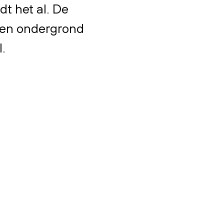
t het al. De
ren ondergrond
l.