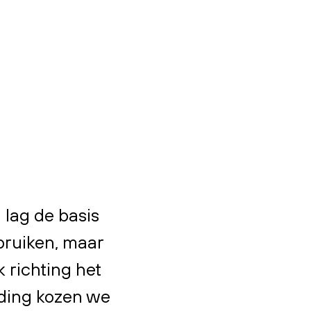
 lag de basis
bruiken, maar
k richting het
nding kozen we