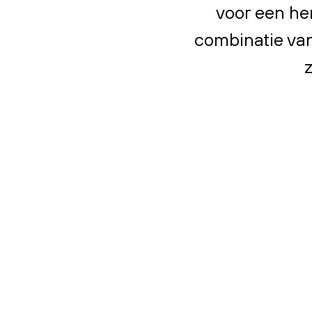
voor een he
combinatie va
z