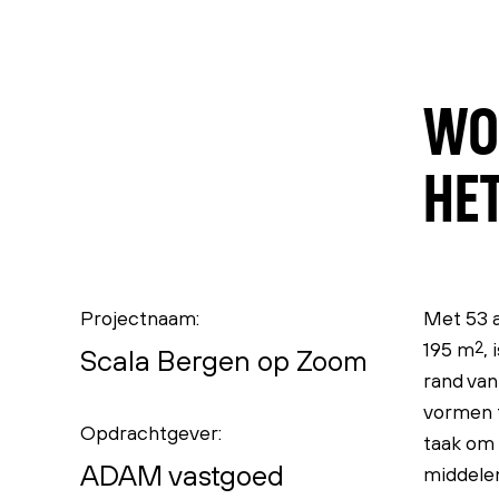
WON
HE
Projectnaam:
Met 53 
195 m
2
,
Scala Bergen op Zoom
rand va
vormen t
Opdrachtgever:
taak om 
ADAM vastgoed
middele