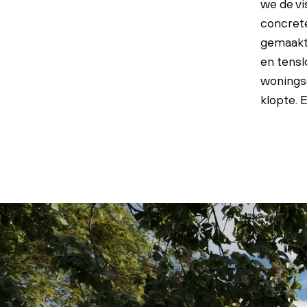
we de vi
concrete
gemaakt
en tensl
woningse
klopte. 