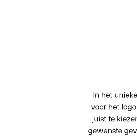
In het uniek
voor het log
juist te kiez
gewenste gevo