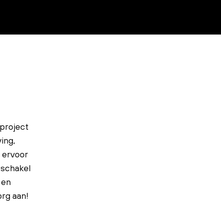
dproject
ing,
t ervoor
 schakel
 en
org aan!