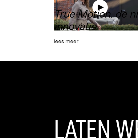
True Motion, de n
innovatie
lees meer
LATEN
W