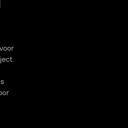
 voor
ject.
is
oor