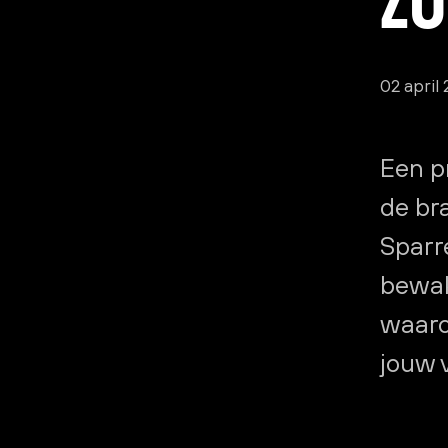
02 april
Een p
de br
Sparr
bewak
waaro
jouw 