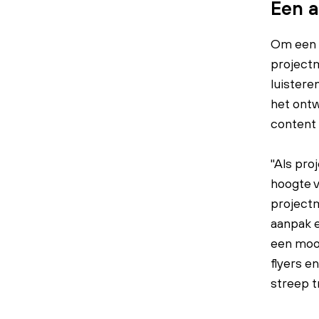
Een a
Om een p
project
luistere
het ontw
content 
"Als pro
hoogte v
projectm
aanpak e
een mooi
flyers e
streep t