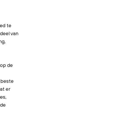
ed te
deel van
ng,
 op de
 beste
at er
es,
 de