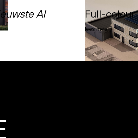
ieuwste AI
Full-colour
lees meer
E