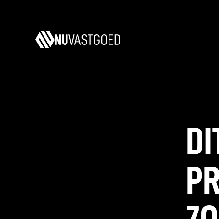
DI
P
ZO