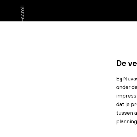
scroll
De ve
Bij Nuva
onder de
impressi
dat je p
tussen a
planning